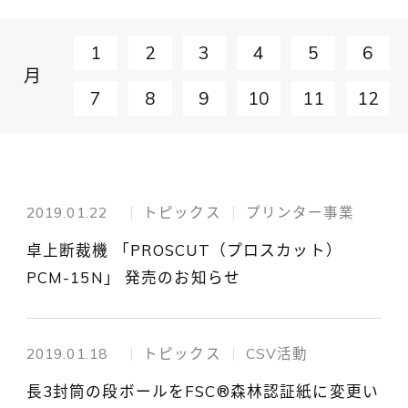
1
2
3
4
5
6
月
7
8
9
10
11
12
2019.01.22
トピックス
プリンター事業
卓上断裁機 「PROSCUT（プロスカット）
PCM-15N」 発売のお知らせ
2019.01.18
トピックス
CSV活動
長3封筒の段ボールをFSC®森林認証紙に変更い