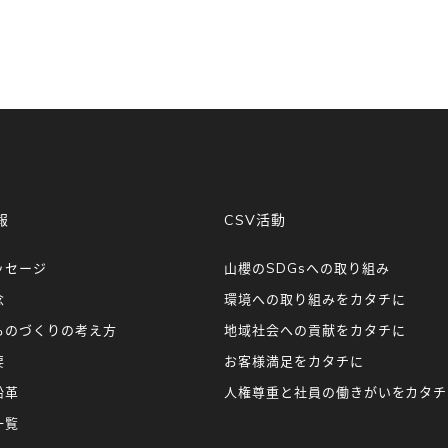
報
CSV活動
ッセージ
山櫻のSDGsへの取り組み
念
環境への取り組みをカタチに
ものづくりの考え方
地域社会への貢献をカタチに
要
お客様満足をカタチに
沿革
人権尊重と社員の働きがいをカタチ
一覧