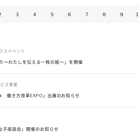
2
3
4
5
6
7
8
9
1
ラスイベント
り～わたしを伝える一枚の紙～」を開催
ービス事業
ek 働き方改革EXPO」出展のお知らせ
T女子座談会」開催のお知らせ