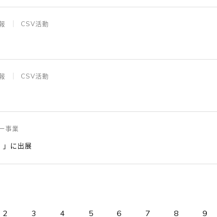
報
CSV活動
報
CSV活動
ー事業
PO）」に出展
2
3
4
5
6
7
8
9