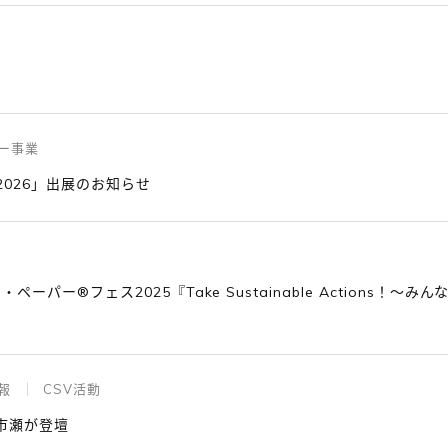
せ
ー事業
2026」出展のお知らせ
パー®フェス2025『Take Sustainable Actions！
報
CSV活動
 市瀬が登壇