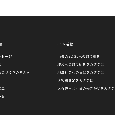
報
CSV活動
ッセージ
山櫻のSDGsへの取り組み
念
環境への取り組みをカタチに
ものづくりの考え方
地域社会への貢献をカタチに
要
お客様満足をカタチに
沿革
人権尊重と社員の働きがいをカタチ
一覧