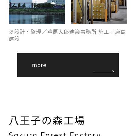
※設計・監理／芦原太郎建築事務所 施工／鹿島
建設
more
八王子の森工場
Sakura Forest Factory