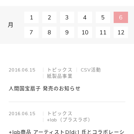
1
2
3
4
5
6
月
7
8
9
10
11
12
2016.06.15
トピックス
CSV活動
紙製品事業
人間国宝扇子 発売のお知らせ
2016.06.15
トピックス
+lab（プラスラボ）
+lab商品 アーティストD[diː] 氏とコラボレーシ