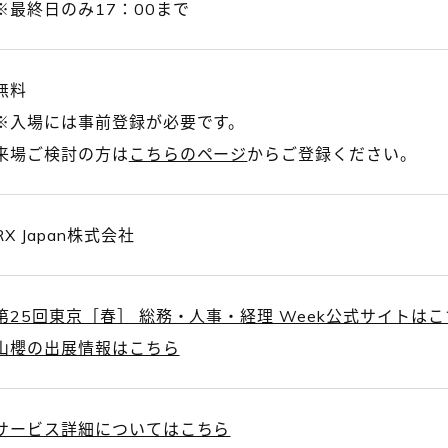
※最終日のみ17：00まで
無料
※入場には事前登録が必要です。
来場ご検討の方は
こちらのページ
からご登録ください。
RX Japan株式会社
第25回東京［春］ 総務・人事・経理 Week公式サイトは
山櫻の出展情報はこちら
サービス詳細についてはこちら