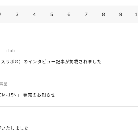
2
3
4
5
6
7
8
9
1
 +lab
プラスラボ®）のインタビュー記事が掲載されました
事業
CM-15N」 発売のお知らせ
更いたしました