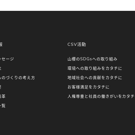
報
CSV活動
ッセージ
山櫻のSDGsへの取り組み
念
環境への取り組みをカタチに
ものづくりの考え方
地域社会への貢献をカタチに
要
お客様満足をカタチに
沿革
人権尊重と社員の働きがいをカタチ
一覧