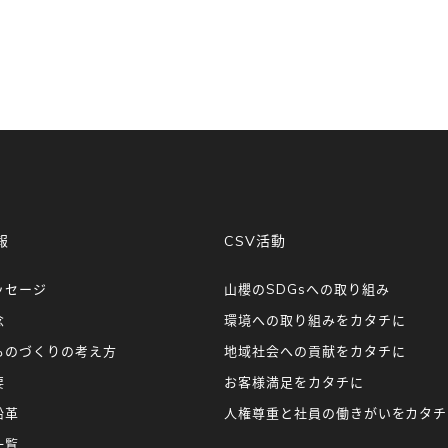
報
CSV活動
ッセージ
山櫻のSDGsへの取り組み
念
環境への取り組みをカタチに
ものづくりの考え方
地域社会への貢献をカタチに
要
お客様満足をカタチに
沿革
人権尊重と社員の働きがいをカタチ
一覧