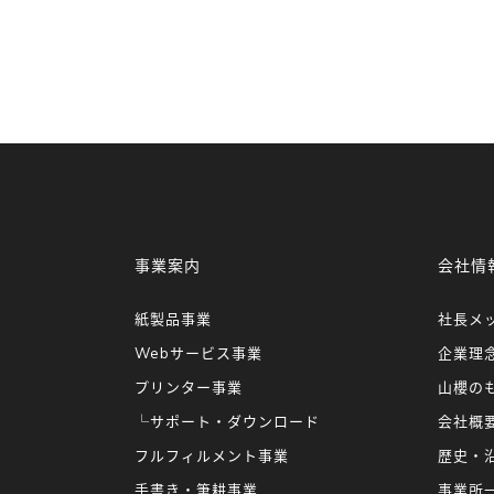
事業案内
会社情
紙製品事業
社長メ
Webサービス事業
企業理
プリンター事業
山櫻の
└サポート・ダウンロード
会社概
フルフィルメント事業
歴史・
手書き・筆耕事業
事業所