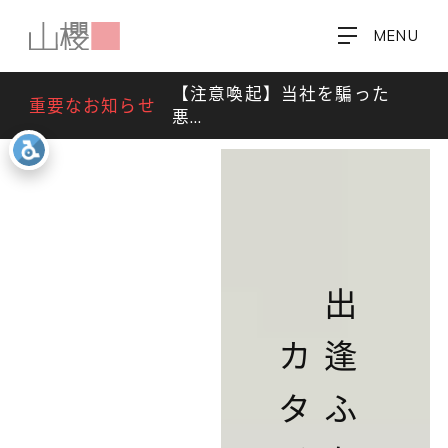
MENU
【注意喚起】当社を騙った
重要なお知らせ
悪…
カタチに
出逢ふを