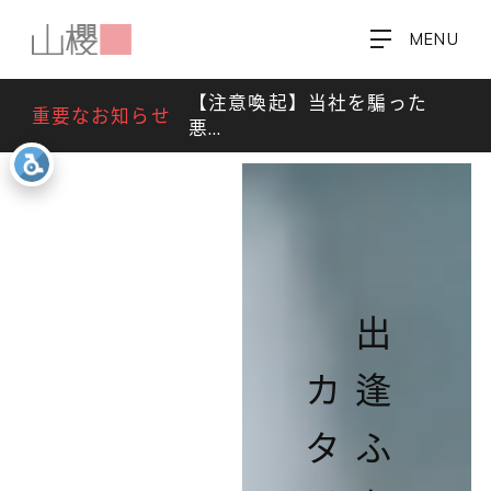
MENU
【注意喚起】当社を騙った
重要なお知らせ
悪…
カタチに
出逢ふを